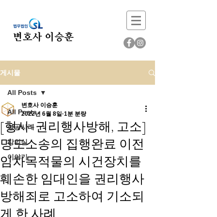
게시물
All Posts
변호사 이승훈
All Posts
2022년 6월 8일
1분 분량
[형사-권리행사방해, 고소]
성공사례
명도소송의 집행완료 이전
강의실
임차목적물의 시건장치를
이야기
훼손한 임대인을 권리행사
방해죄로 고소하여 기소되
게 한 사례