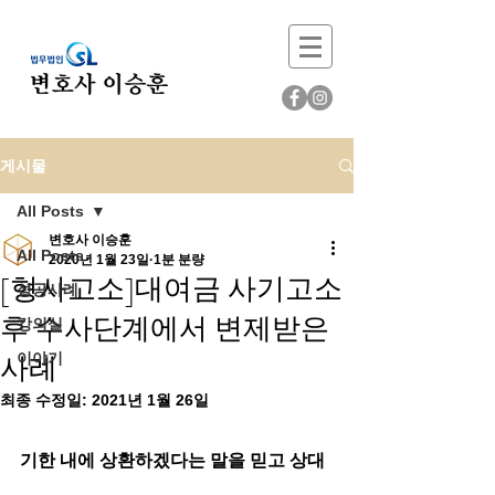
게시물
All Posts
변호사 이승훈
All Posts
2020년 1월 23일
1분 분량
[형사고소]대여금 사기고소
성공사례
후 수사단계에서 변제받은
강의실
사례
이야기
최종 수정일:
2021년 1월 26일
기한 내에 상환하겠다는 말을 믿고 상대