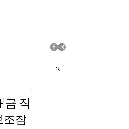
대금 직
보조참