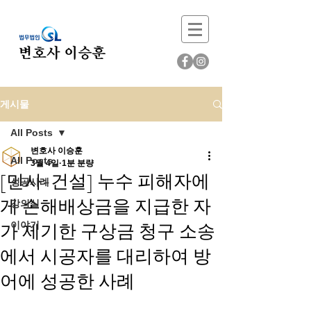
게시물
All Posts
변호사 이승훈
All Posts
3월 4일
1분 분량
[민사-건설] 누수 피해자에
성공사례
게 손해배상금을 지급한 자
강의실
가 제기한 구상금 청구 소송
이야기
에서 시공자를 대리하여 방
어에 성공한 사례