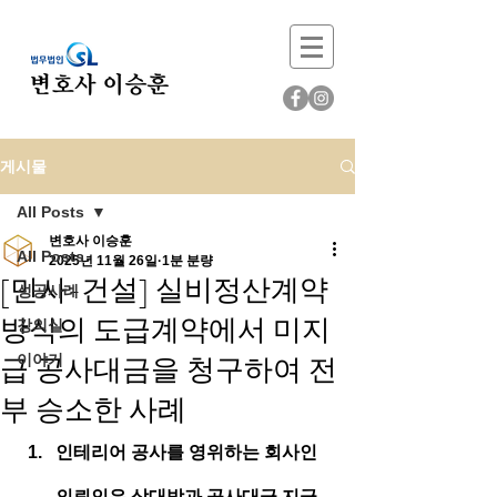
게시물
All Posts
변호사 이승훈
All Posts
2025년 11월 26일
1분 분량
[민사-건설] 실비정산계약
성공사례
방식의 도급계약에서 미지
강의실
급 공사대금을 청구하여 전
이야기
부 승소한 사례
인테리어 공사를 영위하는 회사인 
의뢰인은 상대방과 공사대금 지급 