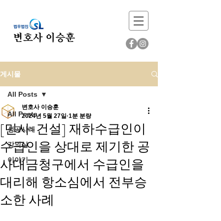
게시물
All Posts
변호사 이승훈
All Posts
2024년 5월 27일
1분 분량
[민사-건설] 재하수급인이
성공사례
수급인을 상대로 제기한 공
강의실
사대금청구에서 수급인을
이야기
대리해 항소심에서 전부승
소한 사례