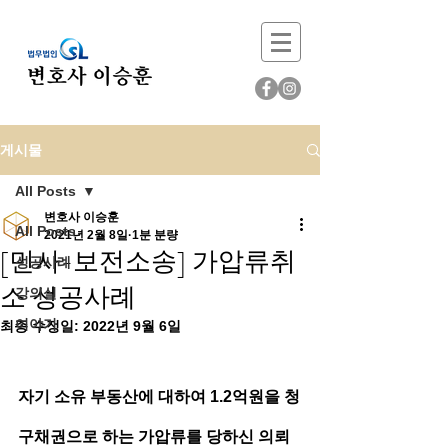
게시물
All Posts
변호사 이승훈
All Posts
2021년 2월 8일
1분 분량
[민사-보전소송] 가압류취
성공사례
소 성공사례
강의실
이야기
최종 수정일:
2022년 9월 6일
자기 소유 부동산에 대하여 1.2억원을 청
구채권으로 하는 가압류를 당하신 의뢰