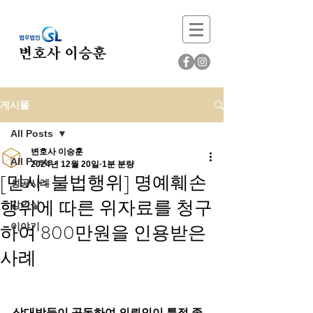
게시물
All Posts
변호사 이승훈
All Posts
2024년 12월 20일
1분 분량
[민사-불법행위] 명예훼손
성공사례
행위에 따른 위자료를 청구
강의실
하여 800만원을 인용받은
이야기
사례
상대방들이 공동하여 의뢰인이 특정 종