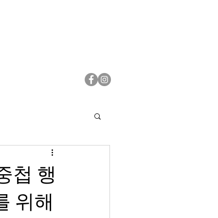
중첩 행
를 위해