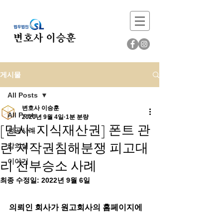
게시물
All Posts
변호사 이승훈
All Posts
2020년 9월 4일
1분 분량
[민사-지식재산권] 폰트 관
성공사례
련 저작권침해분쟁 피고대
강의실
리 전부승소 사례
이야기
최종 수정일:
2022년 9월 6일
의뢰인 회사가 원고회사의 홈페이지에 