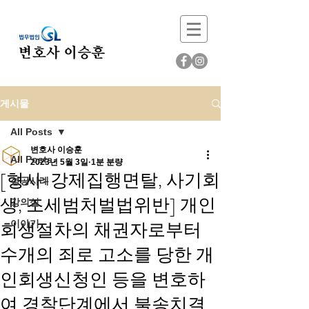
게시물
All Posts
변호사 이승훈
All Posts
2023년 5월 3일
1분 분량
[형사-강제집행면탈, 사기회
성공사례
생, 조세범처벌법위반] 개인
강의실
회생절차의 채권자로부터
이야기
수개의 죄로 고소를 당한 개
인회생신청인 등을 변호하
여 경찰단계에서 불송치결