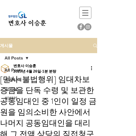
게시물
All Posts
변호사 이승훈
All Posts
2023년 4월 26일
1분 분량
[민사-불법행위] 임대차보
성공사례
증금을 단독 수령 및 보관한
강의실
공동임대인 중 1인이 일정 금
이야기
원을 임의소비한 사안에서
나머지 공동임대인을 대리
해 그 전액 상당의 직접청구