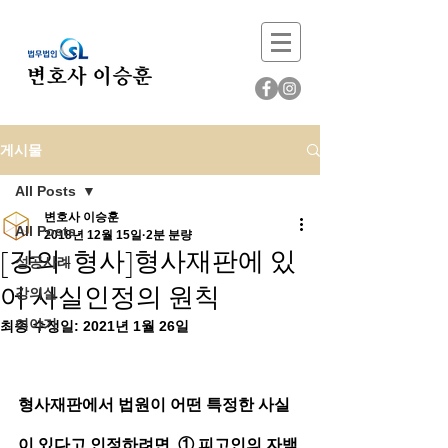
게시물
All Posts
변호사 이승훈
All Posts
2018년 12월 15일
2분 분량
[강의-형사]형사재판에 있
성공사례
어 사실인정의 원칙
강의실
이야기
최종 수정일:
2021년 1월 26일
형사재판에서 법원이 어떤 특정한 사실
이 있다고 인정하려면, ① 피고인의 자백 